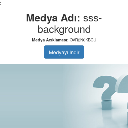
;
Medya Adı:
sss-
background
Medya Açıklaması:
OVR2N6KBCU
Medyayı İndir