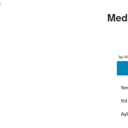
;
Med