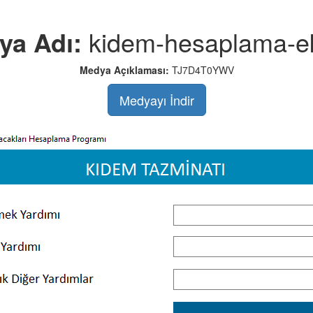
ya Adı:
kidem-hesaplama-e
Medya Açıklaması:
TJ7D4T0YWV
Medyayı İndir