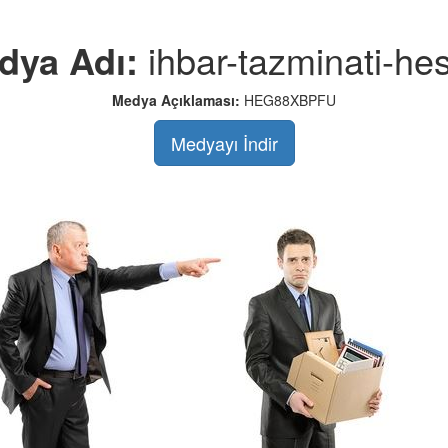
dya Adı:
ihbar-tazminati-he
Medya Açıklaması:
HEG88XBPFU
Medyayı İndir